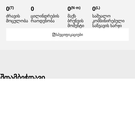
0
0
0
0
(T)
(N·m)
(L)
ძრავის
ცილინდრების
მაქს
საშუალო
მოცულობა
რაოდენობა
ბრუნვის
კომბინირებული
მომენტი
საწვავის ხარჯი
სპეციფიკაციები
შთამბეჭდავი
დიზაინი
JETOUR G700
წინასწარი შეკვეთების მიღება
დაწყებულია!